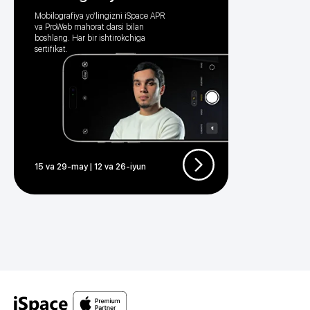
Mobilografiya yo‘lingizni iSpace APR
va ProWeb mahorat darsi bilan
boshlang. Har bir ishtirokchiga
sertifikat.
15 va 29-may | 12 va 26-iyun