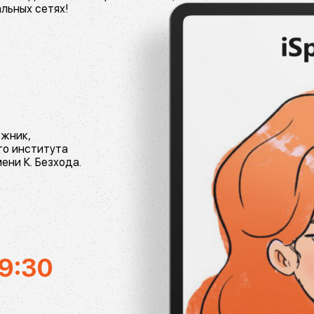
льных сетях!
жник,
го института
ени К. Безхода.
19:30